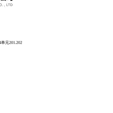
201.202