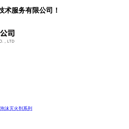
技术服务有限公司！
泡沫灭火剂系列