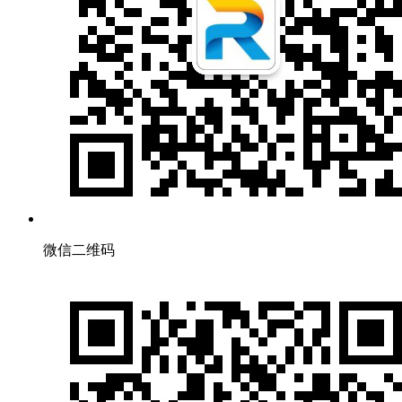
微信二维码