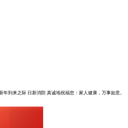
这新年到来之际 日新消防 真诚地祝福您：家人健康，万事如意。