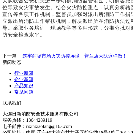
大队联合公安机关进一步明确消防监管范围，明确各派
位导致火灾事故发生。结合火灾防控重点，认真分析辖
宣传等各项工作机制，监督员加强对派出所消防工作指
立派出所消防工作帮扶机制，解决派出所在消防执法过
导。采取业务培训、现场教学等多种形式，分期分批对
防安全检查水平。
下一篇：
筑牢商场市场火灾防控屏障，普兰店大队这样做！
新闻动态
行业新闻
企业新闻
产品知识
常见问题
联系我们
大连日新消防安全技术服务有限公司
服务热线：13644289119
电子邮件：rixinxiaofang@163.com
公司地址：中国.辽宁省大连市甘井子区怡宁路18号4单元201.20