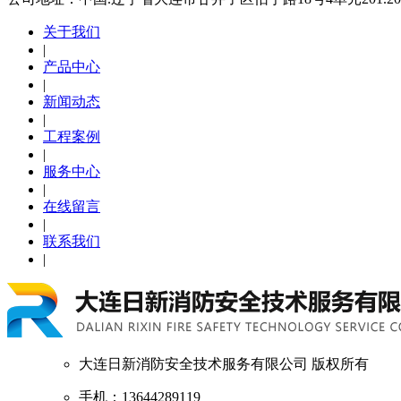
关于我们
|
产品中心
|
新闻动态
|
工程案例
|
服务中心
|
在线留言
|
联系我们
|
大连日新消防安全技术服务有限公司 版权所有
手机：13644289119