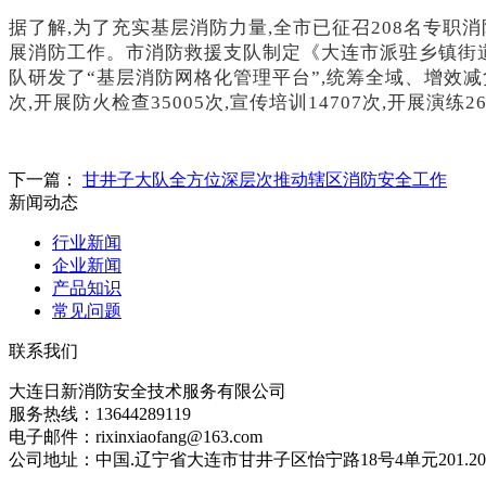
据了解
,为了充实基层消防力量,全市已征召208名专职消
展消防工作。市消防救援支队制定《大连市派驻乡镇街道
队研发了“基层消防网格化管理平台”,统筹全域、增效减负。
次,开展防火检查35005次,宣传培训14707次,开展演
下一篇：
甘井子大队全方位深层次推动辖区消防安全工作
新闻动态
行业新闻
企业新闻
产品知识
常见问题
联系我们
大连日新消防安全技术服务有限公司
服务热线：13644289119
电子邮件：rixinxiaofang@163.com
公司地址：中国.辽宁省大连市甘井子区怡宁路18号4单元201.20