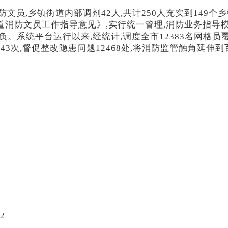
防文员,乡镇街道内部调剂42人,共计250人充实到149
消防文员工作指导意见》,实行统一管理,消防业务指导模
系统平台运行以来,经统计,调度全市12383名网格员覆盖1
练2643次,督促整改隐患问题12468处,将消防监管触角延伸
2