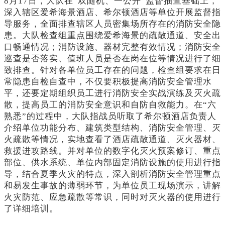
8月17日，大队在“双随机、一公开”监督抽查基础上，
深入辖区爱希海景酒店、希尔顿酒店等单位开展监督指
导服务，全面排查辖区人员密集场所存在的消防安全隐
患。大队检查组重点围绕爱希海景的疏散通道、安全出
口畅通情况；消防设施、器材完整有效情况；消防安全
巡查是否落实、值班人员是否在岗在位等情况进行了细
致排查。针对各单位员工存在的问题，检查组要求在日
常隐患自检自查中，不仅要积极提高消防安全管理水
平，还要定期组织员工进行消防安全实战演练及灭火疏
散，提高员工的消防安全意识和自防自救能力。在“六
熟悉”的过程中，大队指战员听取了希尔顿酒店负责人
介绍单位功能分布、建筑类型结构、消防安全管理、灭
火疏散等情况，实地查看了酒店疏散通道、灭火器材、
救援进攻路线。并对单位的数字化灭火预案修订、重点
部位、供水系统、单位内部固定消防设施的使用进行指
导，结合夏季火灾的特点，深入剖析消防安全管理重点
和易发生事故的薄弱环节，为单位员工现场演示，讲解
火灾防范、应急疏散等常识，同时对灭火器的使用进行
了详细培训。