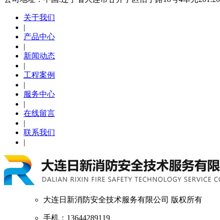
关于我们
|
产品中心
|
新闻动态
|
工程案例
|
服务中心
|
在线留言
|
联系我们
|
大连日新消防安全技术服务有限公司 版权所有
手机：13644289119