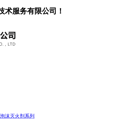
技术服务有限公司！
泡沫灭火剂系列