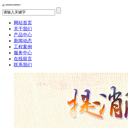
网站首页
关于我们
产品中心
新闻动态
工程案例
服务中心
在线留言
联系我们