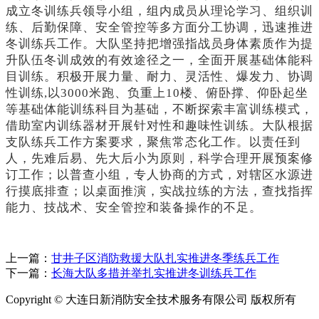
成立冬训练兵领导小组，组内成员从理论学习、组织训
练、后勤保障、安全管控等多方面分工协调，迅速推进
冬训练兵工作。大队坚持把增强指战员身体素质作为提
升队伍冬训成效的有效途径之一，全面开展基础体能科
目训练。积极开展力量、耐力、灵活性、爆发力、协调
性训练
,以3000米跑、负重上10楼、俯卧撑、仰卧起坐
等基础体能训练科目为基础，不断探索丰富训练模式，
借助室内训练器材开展针对性和趣味性训练。大队根据
支队练兵工作方案要求，聚焦常态化工作。以责任到
人，先难后易、先大后小为原则，科学合理开展预案修
订工作；以普查小组，专人协商的方式，对辖区水源进
行摸底排查；以桌面推演，实战拉练的方法，查找指挥
能力、技战术、安全管控和装备操作的不足。
上一篇：
甘井子区消防救援大队扎实推进冬季练兵工作
下一篇：
长海大队多措并举扎实推进冬训练兵工作
Copyright © 大连日新消防安全技术服务有限公司 版权所有