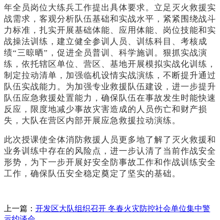
年全员岗位大练兵工作提出具体要求。立足灭火救援实
战需求，客观分析队伍基础和实战水平，紧紧围绕战斗
力标准，扎实开展基础体能、应用体能、岗位技能和实
战操法训练，建立健全参训人员、训练科目、考核成
绩
“三晾晒”，促进全员普训、科学施训。狠抓实战演
练，依托辖区单位、营区、基地开展模拟实战化训练，
制定拉动清单，加强临机设情实战演练，不断提升通过
队伍实战能力。为加强专业救援队伍建设，进一步提升
队伍应急救援处置能力，确保队伍在事故发生时能快速
反应，限度地减少事故灾害造成的人员伤亡和财产损
失，大队在营区内部开展应急救援拉动演练。
此次授课使全体消防救援人员更多地了解了灭火救援和
业务训练中存在的风险点，进一步认清了当前作战安全
形势，为下一步开展好安全防事故工作和作战训练安全
工作，确保队伍安全稳定奠定了坚实的基础。
上一篇：
开发区大队组织召开 冬春火灾防控社会单位集中警
示约谈会