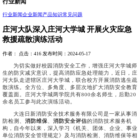
行业新闻
行业新闻
企业新闻
产品知识
常见问题
庄河大队深入庄河大学城 开展火灾应急
救援疏散演练活动
作者： 点击：416 发布时间：2024-05-17
为切实做好校园消防安全工作，增强庄河大学城师
生的防灾减灾意识，提高消防应急处理能力，近日，庄
河大队走进辖区庄河大学城，联合校方开展消防逃生疏
散演练。全方位、多角度、多层次地扩大消防安全教育
覆盖面。庄河大学城两学院共有
800余名师生，后勤20
余名员工参与此次演练活动。
大连日新消防安全技术服务有限公司是一家从事消
防检测、
消防维保
、
消防安全评估
的消防技术服务机
构，自今年以来，深入学习《机关、团体、企业、事业
单位消防安全管理规定》及与消防检测、消防维保等相