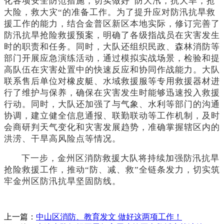
化各项安全防范措施，切实做好
”防大汛，抗大旱，抢
大险，救大灾“的准备工作。为了提升应对防汛抗旱救
援工作的能力，结合金普区新区本地实际，修订完善了
防汛抗旱抢险救援预案，明确了各级指战员在灾害发生
时的职责和任务。同时，大队还组织民政、森林消防等
部门开展应急演练活动，通过模拟实战场景，检验和提
高队伍在灾害处置中的快速反应和协同作战能力。大队
联系售后单位对橡皮艇、水域救援服等专用救援器材进
行了维护与保养，确保在灾害发生时能够迅速投入救援
行动。同时，大队还加强了与气象、水利等部门的沟通
协调，建立健全信息通报、联勤联动等工作机制，及时
会商研判天气变化和灾害发展趋势，准确掌握辖区内的
洪涝、干旱高风险点等情况。
下一步，金州区消防救援大队将持续加强防汛抗旱
抢险救援工作，推动
“防、减、救”全链条发力，切实筑
牢金州区防汛抗旱坚固防线。
上一篇：
中山区消防、教育发文 做好这两项工作！