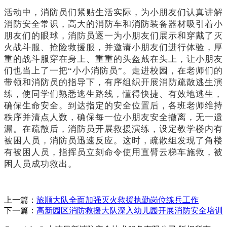
活动中，消防员们紧贴生活实际，为小朋友们认真讲解
消防安全常识，高大的消防车和消防装备器材吸引着小
朋友们的眼球，消防员逐一为小朋友们展示和穿戴了灭
火战斗服、抢险救援服，并邀请小朋友们进行体验，厚
重的战斗服穿在身上、重重的头盔戴在头上，让小朋友
们也当上了一把
“小小消防员”。走进校园，在老师们的
带领和消防员的指导下，有序组织开展消防疏散逃生演
练，使同学们熟悉逃生路线，懂得快捷、有效地逃生，
确保生命安全。到达指定的安全位置后，各班老师维持
秩序并清点人数，确保每一位小朋友安全撤离，无一遗
漏。在疏散后，消防员开展救援演练，设定教学楼内有
被困人员，消防员迅速反应。这时，疏散组发现了角楼
有被困人员，指挥员立刻命令使用直臂云梯车施救，被
困人员成功救出。
上一篇：
旅顺大队全面加强灭火救援执勤岗位练兵工作
下一篇：
高新园区消防救援大队深入幼儿园开展消防安全培训