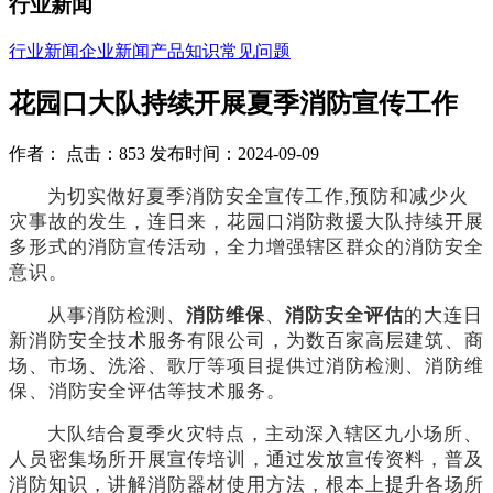
行业新闻
行业新闻
企业新闻
产品知识
常见问题
花园口大队持续开展夏季消防宣传工作
作者： 点击：853 发布时间：2024-09-09
为切实做好夏季消防安全宣传工作
,预防和减少火
灾事故的发生，连日来，花园口消防救援大队持续开展
多形式的消防宣传活动，全力增强辖区群众的消防安全
意识。
从事消防检测、
消防维保
、
消防安全评估
的大连日
新消防安全技术服务有限公司，为数百家高层建筑、商
场、市场、洗浴、歌厅等项目提供过消防检测、消防维
保、消防安全评估等技术服务。
大队结合夏季火灾特点，主动深入辖区九小场所、
人员密集场所开展宣传培训，通过发放宣传资料，普及
消防知识，讲解消防器材使用方法，根本上提升各场所