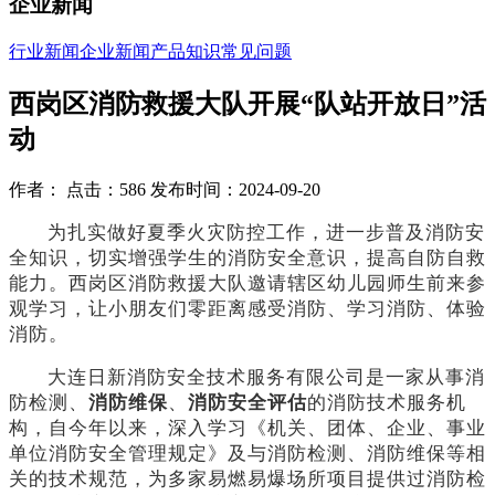
企业新闻
行业新闻
企业新闻
产品知识
常见问题
西岗区消防救援大队开展“队站开放日”活
动
作者： 点击：586 发布时间：2024-09-20
为扎实做好夏季火灾防控工作，进一步普及消防安
全知识，切实增强学生的消防安全意识，提高自防自救
能力。西岗区消防救援大队邀请辖区幼儿园师生前来参
观学习，让小朋友们零距离感受消防、学习消防、体验
消防。
大连日新消防安全技术服务有限公司是一家从事消
防检测、
消防维保
、
消防安全评估
的消防技术服务机
构，自今年以来，深入学习《机关、团体、企业、事业
单位消防安全管理规定》及与消防检测、消防维保等相
关的技术规范，为多家易燃易爆场所项目提供过消防检