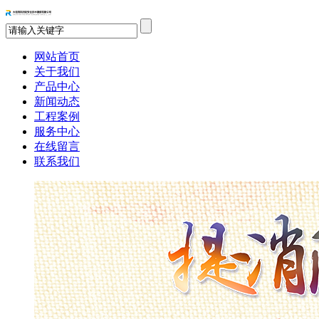
网站首页
关于我们
产品中心
新闻动态
工程案例
服务中心
在线留言
联系我们