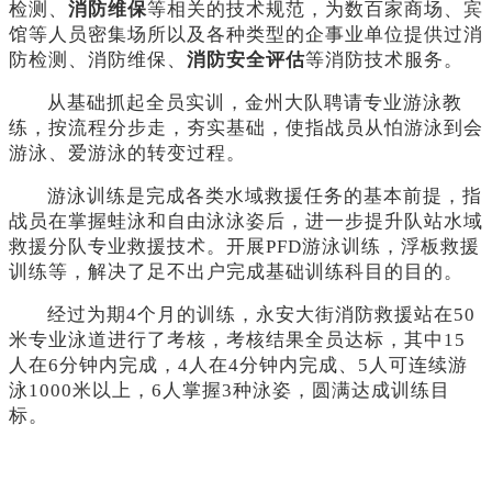
检测、
消防维保
等相关的技术规范，为数百家商场、宾
馆等人员密集场所以及各种类型的企事业单位提供过消
防检测、消防维保、
消防安全评估
等消防技术服务。
从基础抓起全员实训，金州大队聘请专业游泳教
练，按流程分步走，夯实基础，使指战员从怕游泳到会
游泳、爱游泳的转变过程。
游泳训练是完成各类水域救援任务的基本前提，指
战员在掌握蛙泳和自由泳泳姿后，进一步提升队站水域
救援分队专业救援技术。开展
PFD游泳训练，浮板救援
训练等，解决了足不出户完成基础训练科目的目的。
经过为期
4个月的训练，永安大街消防救援站在50
米专业泳道进行了考核，考核结果全员达标，其中15
人在6分钟内完成，4人在4分钟内完成、5人可连续游
泳1000米以上，6人掌握3种泳姿，圆满达成训练目
标。