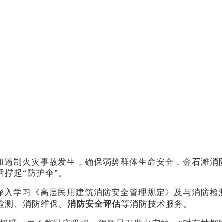
和遏制火灾事故发生，确保弱势群体生命安全，金石滩消
活撑起“防护伞”。
深入学习《高层民用建筑消防安全管理规定》及与消防检
检测、消防维保、
消防安全评估
等消防技术服务。