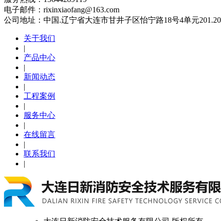
电子邮件：rixinxiaofang@163.com
公司地址：中国.辽宁省大连市甘井子区怡宁路18号4单元201.20
关于我们
|
产品中心
|
新闻动态
|
工程案例
|
服务中心
|
在线留言
|
联系我们
|