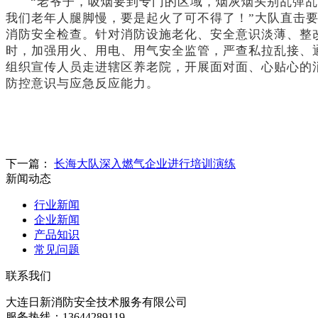
“老爷子，吸烟要到专门的区域，烟灰烟头别乱弹
我们老年人腿脚慢，要是起火了可不得了！”大队直击
消防安全检查。针对消防设施老化、安全意识淡薄、整
时，加强用火、用电、用气安全监管，严查私拉乱接、
组织宣传人员走进辖区养老院，开展面对面、心贴心的
防控意识与应急反应能力。
下一篇：
长海大队深入燃气企业进行培训演练
新闻动态
行业新闻
企业新闻
产品知识
常见问题
联系我们
大连日新消防安全技术服务有限公司
服务热线：13644289119