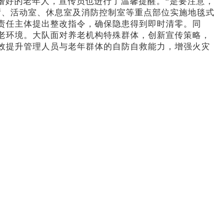
嗜好的老年人，宣传员也进行了温馨提醒。“是要注意，
厅、活动室、休息室及消防控制室等重点部位实施地毯式
责任主体提出整改指令，确保隐患得到即时清零。同
老环境。大队面对养老机构特殊群体，创新宣传策略，
效提升管理人员与老年群体的自防自救能力，增强火灾