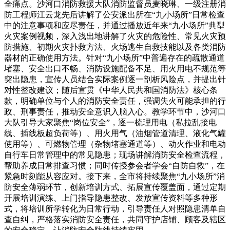
全痛点。沙河口消防救援大队消防监督员麦晓琳、一级注册消
防工程师江云龙先后讲解了公安派出所在“九小场所”日常检查
中的注意事项和应尽责任，并通过播放近年来“九小场所”典型
火灾案例视频，深入浅出地讲解了火灾的危险性、常见火灾预
防措施、初期火灾扑救方法、火场逃生自救技能以及各类消防
器材的正确使用方法。针对“九小场所”中普遍存在的疏散通道
堵塞、安全出口不畅、消防设施配备不足、用火用电不规范等
突出隐患，宣传人员结合实际案例逐一剖析风险点，并提出针
对性整改建议；随后宣贯《中华人民共和国消防法》核心条
款，明确单位与个人的消防安全责任，强调失火可能承担的行
政、刑事责任，推动安全意识入脑入心。教学环节中，沙河口
大队引导大家聚焦“岗位安全”，逐一梳理用电（私拉乱接电
线、插线板超负荷等）、用火用气（油烟管道清理、液化气罐
使用等）、可燃物管理（杂物堵塞通道等）、动火作业和电动
自行车日常管理中的常见隐患；现场讲解消防安全检查流程，
帮助养成日常排查习惯；同时传授参会者学会“自防自救”，在
紧急时刻能从容应对。接下来，全市将持续聚焦“九小场所”消
防安全薄弱环节，创新培训方式、拓展宣传覆盖面，通过定期
开展培训演练、上门指导隐患整改、发放宣传资料等多种形
式，将培训所学转化为日常行动，引导责任人对照隐患清单自
查自纠，严格落实消防安全责任，共同守护店铺、顾客及辖区