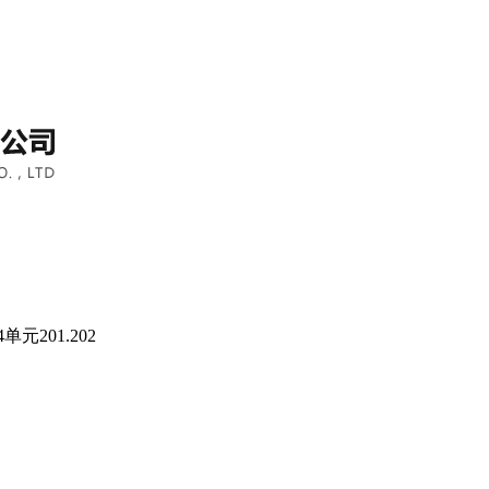
201.202