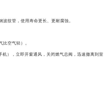
锈钢波纹管，使用寿命更长、更耐腐蚀。
然气比空气轻）。
手机），立即开窗通风，关闭燃气总阀，迅速撤离到室