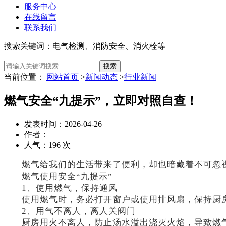
服务中心
在线留言
联系我们
搜索关键词：电气检测、消防安全、消火栓等
当前位置：
网站首页
>
新闻动态
>
行业新闻
燃气安全“九提示”，立即对照自查！
发表时间：2026-04-26
作者：
人气：196 次
燃气给我们的生活带来了便利，却也暗藏着不可忽
燃气使用安全
“九提示”
1、使用燃气，保持通风
使用燃气时，务必打开窗户或使用排风扇，保持厨
2、用气不离人，离人关阀门
厨房用火不离人，防止汤水溢出浇灭火焰，导致燃