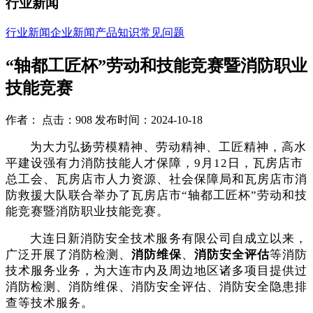
行业新闻
行业新闻
企业新闻
产品知识
常见问题
“轴都工匠杯”劳动和技能竞赛暨消防职业
技能竞赛
作者： 点击：908 发布时间：2024-10-18
为大力弘扬劳模精神、劳动精神、工匠精神，高水
平建设强有力消防技能人才保障，
9月12日，瓦房店市
总工会、瓦房店市人力资源、社会保障局和瓦房店市消
防救援大队联合举办了瓦房店市“轴都工匠杯”劳动和技
能竞赛暨消防职业技能竞赛。
大连日新消防安全技术服务有限公司自成立以来，
广泛开展了消防检测、
消防维保
、
消防安全评估
等消防
技术服务业务，为大连市内及周边地区诸多项目提供过
消防检测、消防维保、消防安全评估、消防安全隐患排
查等技术服务。