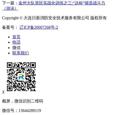
下一篇：
金州大队营区实战化训练之三:“达标”锻造战斗力
（游泳）
Copyright © 大连日新消防安全技术服务有限公司 版权所有
备案号：
辽ICP备20007268号-2
首页
电话
微信
联系我们
X
截屏，微信识别二维码
微信号：
13644289119