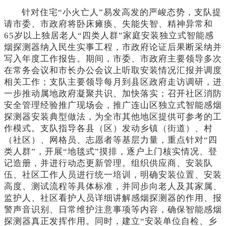
针对住宅
“小火亡人”易发高发的严峻态势，支队提
请市委、市政府将卧床瘫痪、失能失智、精神异常和
65岁以上独居老人“四类人群”家庭安装独立式智能感
烟探测器纳入民生实事工程，市政府论证后果断采纳并
写入年度工作报告。期间，市委、市政府主要领导多次
在常务会议和市长办公会议上听取安装情况汇报并调度
相关工作；支队主要领导每月到县区政府走访调研，进
一步推动属地政府凝聚共识、加快落实；召开社区消防
安全管理经验推广现场会，推广连山区独立式智能感烟
探测器安装典型做法，为全市其他地区提供可参考的工
作模式。支队指导各县（区）发动乡镇（街道）、村
（社区）、网格员、志愿者等基层力量，重点针对“四
类人群”，开展“地毯式”摸排，逐户上门核实情况、登
记造册，并进行动态更新管理。组织供应商、安装队
伍、社区工作人员进行统一培训，明确安装位置、安装
高度、测试流程等具体标准，并同步向老人及其家属、
监护人、社区看护人员详细讲解感烟探测器的作用、报
警声音识别、日常维护注意事项等内容，确保智能感烟
探测器真正发挥作用。同时，建立“安装单位自检、乡